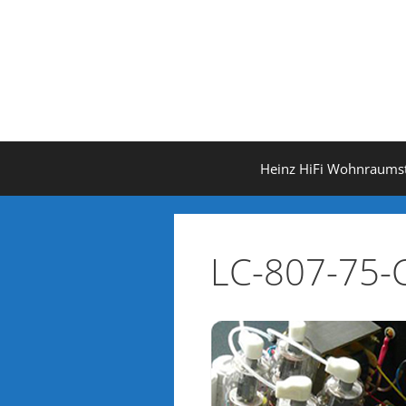
Zum
Inhalt
springen
Heinz HiFi Wohnraums
LC-807-75-C