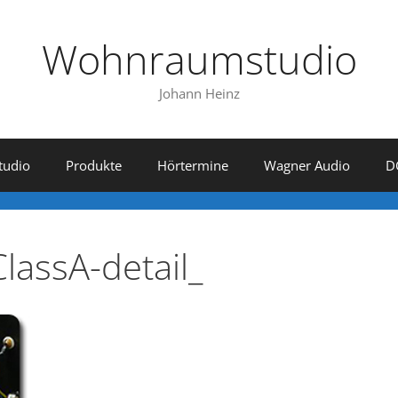
Wohnraumstudio
Johann Heinz
tudio
Produkte
Hörtermine
Wagner Audio
D
lassA-detail_