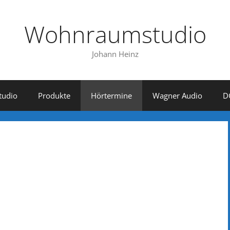
Wohnraumstudio
Johann Heinz
tudio
Produkte
Hörtermine
Wagner Audio
D