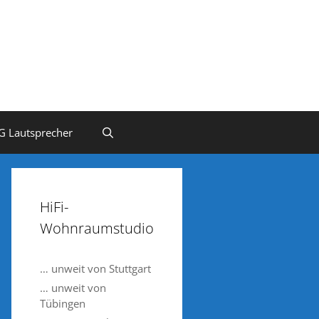
G Lautsprecher
HiFi-
Wohnraumstudio
… unweit von Stuttgart
… unweit von
Tübingen