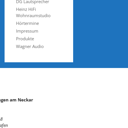
DG Lautsprecher
Heinz HiFi
Wohnraumstudio
Hörtermine
Impressum
Produkte
Wagner Audio
ingen am Neckar
A8
hafen